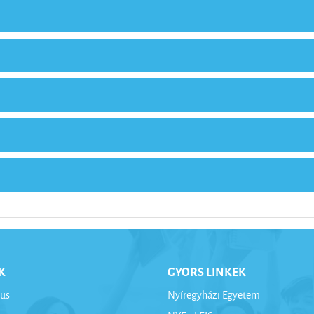
K
GYORS LINKEK
us
Nyíregyházi Egyetem