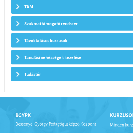
TAM
Szakmai támogató rendszer
Távoktatásos kurzusok
Tanulási nehézségek kezelése
Tudástér
BGYPK
KURZUSO
Bessenyei György Pedagógusképző Központ
Minden kurz