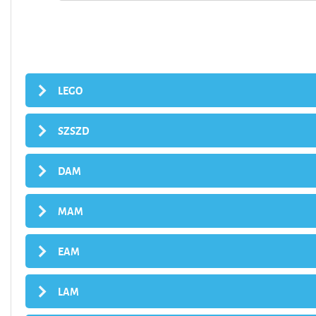
LEGO
SZSZD
DAM
MAM
EAM
LAM