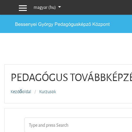
Tovább a fő tartalomhoz
magyar ‎(hu)‎
Oldalpanel
PEDAGÓGUS TOVÁBBKÉPZ
Kezdőoldal
Kurzusok