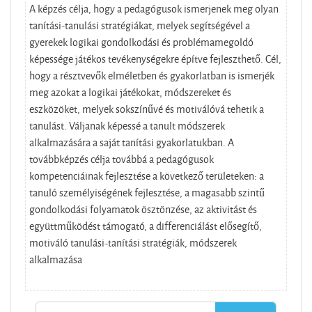
A képzés célja, hogy a pedagógusok ismerjenek meg olyan
tanítási-tanulási stratégiákat, melyek segítségével a
gyerekek logikai gondolkodási és problémamegoldó
képessége játékos tevékenységekre építve fejleszthető. Cél,
hogy a résztvevők elméletben és gyakorlatban is ismerjék
meg azokat a logikai játékokat, módszereket és
eszközöket, melyek sokszínűvé és motiválóvá tehetik a
tanulást. Váljanak képessé a tanult módszerek
alkalmazására a saját tanítási gyakorlatukban. A
továbbképzés célja továbbá a pedagógusok
kompetenciáinak fejlesztése a következő területeken: a
tanuló személyiségének fejlesztése, a magasabb szintű
gondolkodási folyamatok ösztönzése, az aktivitást és
együttműködést támogató, a differenciálást elősegítő,
motiváló tanulási-tanítási stratégiák, módszerek
alkalmazása