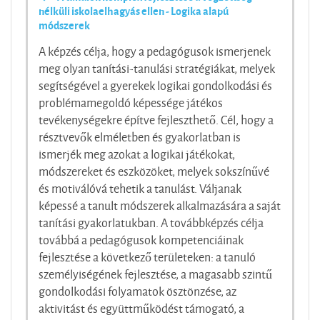
nélküli iskolaelhagyás ellen - Logika alapú
módszerek
A képzés célja, hogy a pedagógusok ismerjenek
meg olyan tanítási-tanulási stratégiákat, melyek
segítségével a gyerekek logikai gondolkodási és
problémamegoldó képessége játékos
tevékenységekre építve fejleszthető. Cél, hogy a
résztvevők elméletben és gyakorlatban is
ismerjék meg azokat a logikai játékokat,
módszereket és eszközöket, melyek sokszínűvé
és motiválóvá tehetik a tanulást. Váljanak
képessé a tanult módszerek alkalmazására a saját
tanítási gyakorlatukban. A továbbképzés célja
továbbá a pedagógusok kompetenciáinak
fejlesztése a következő területeken: a tanuló
személyiségének fejlesztése, a magasabb szintű
gondolkodási folyamatok ösztönzése, az
aktivitást és együttműködést támogató, a