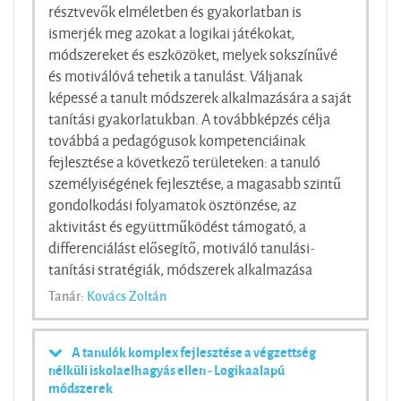
résztvevők elméletben és gyakorlatban is
ismerjék meg azokat a logikai játékokat,
módszereket és eszközöket, melyek sokszínűvé
és motiválóvá tehetik a tanulást. Váljanak
képessé a tanult módszerek alkalmazására a saját
tanítási gyakorlatukban. A továbbképzés célja
továbbá a pedagógusok kompetenciáinak
fejlesztése a következő területeken: a tanuló
személyiségének fejlesztése, a magasabb szintű
gondolkodási folyamatok ösztönzése, az
aktivitást és együttműködést támogató, a
differenciálást elősegítő, motiváló tanulási-
tanítási stratégiák, módszerek alkalmazása
Tanár:
Kovács Zoltán
A tanulók komplex fejlesztése a végzettség
nélküli iskolaelhagyás ellen - Logikaalapú
módszerek