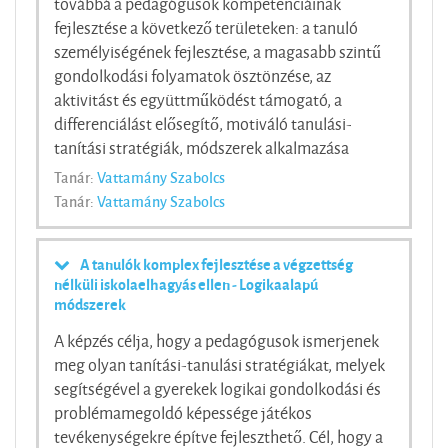
továbbá a pedagógusok kompetenciáinak
fejlesztése a következő területeken: a tanuló
személyiségének fejlesztése, a magasabb szintű
gondolkodási folyamatok ösztönzése, az
aktivitást és együttműködést támogató, a
differenciálást elősegítő, motiváló tanulási-
tanítási stratégiák, módszerek alkalmazása
Tanár:
Vattamány Szabolcs
Tanár:
Vattamány Szabolcs
A tanulók komplex fejlesztése a végzettség
nélküli iskolaelhagyás ellen - Logikaalapú
módszerek
A képzés célja, hogy a pedagógusok ismerjenek
meg olyan tanítási-tanulási stratégiákat, melyek
segítségével a gyerekek logikai gondolkodási és
problémamegoldó képessége játékos
tevékenységekre építve fejleszthető. Cél, hogy a