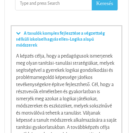
A tanulók komplex fejlesztése a végzettség
nélküli iskolaelhagyás ellen-Logika alapú
módszerek
A képzés célja, hogy a pedagógusok ismerjenek
meg olyan tanítási-tanulási stratégiákat, melyek
segítségével a gyerekek logikai gondolkodási és
problémamegoldó képessége játékos
tevékenységekre építve fejleszthető. Cél, hogy a
résztvevők elméletben és gyakorlatban is
ismerjék meg azokat a logikai játékokat,
módszereket és eszközöket, melyek sokszínűvé
és motiválóvá tehetik a tanulást. Váljanak
képessé a tanult módszerek alkalmazására a saját
tanítási gyakorlatukban. A továbbképzés célja