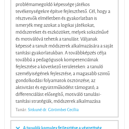
problémamegoldó képessége játékos
tevékenységekre építve fejleszthető. Cél, hogy a
résztvevők elméletben és gyakorlatban is
ismerjék meg azokat a logikai játékokat,
módszereket és eszközöket, melyek sokszínűvé
és motiválóvá tehetik a tanulást. Váljanak
képessé a tanult módszerek alkalmazására a saját
tanítási gyakorlatukban. A továbbképzés célja
továbbá a pedagógusok kompetenciáinak
fejlesztése a következő területeken: a tanuló
személyiségének fejlesztése, a magasabb szintű
gondolkodási folyamatok ösztönzése, az
aktivitást és együttműködést támogató, a
differenciálást elősegítő, motiváló tanulási-
tanítási stratégiák, módszerek alkalmazása
Tanár:
Sitkuné dr. Görömbei Cecília
A tanulók komplex fejlesztése a végzettség